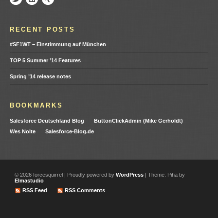
RECENT POSTS
#SF1WT – Einstimmung auf München
TOP 5 Summer ’14 Features
Spring ’14 release notes
BOOKMARKS
Salesforce Deutschland Blog
ButtonClickAdmin (Mike Gerholdt)
Wes Nolte
Salesforce-Blog.de
© 2026 forcesquirrel
|
Proudly powered by
WordPress
|
Theme: Piha by
Elmastudio
RSS Feed
RSS Comments