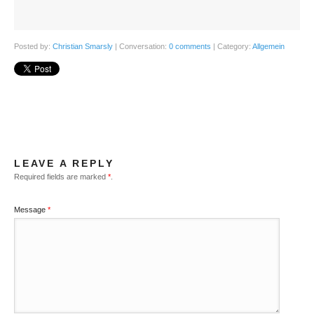
Posted by:
Christian Smarsly
| Conversation:
0 comments
| Category:
Allgemein
LEAVE A REPLY
Required fields are marked
*
.
Message
*