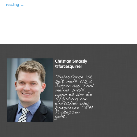
reading
→