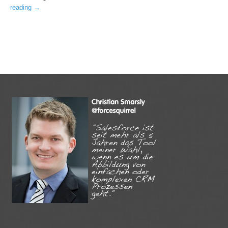
reading
→